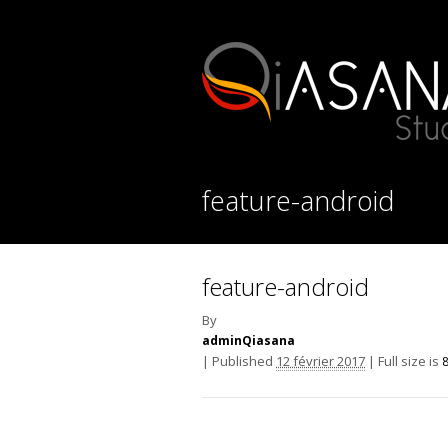
feature-android
feature-android
By
adminQiasana
|
Published
12 février 2017
|
Full size is
8