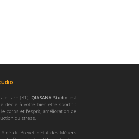
tudio
s le Tarn (81),
QIASANA Studio
est
 dédié à votre bien-être sportif :
le corps et l'esprit, amélioration de
duction du stress.
iplômé du Brevet d'Etat des Métiers