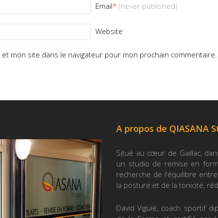
Email
*
(never published)
Website
 et mon site dans le navigateur pour mon prochain commentaire.
A propos de QIASANA S
Situé au cœur de Gaillac, dan
un studio de remise en forme
recherche de l'équilibre entre 
la posture et de la tonicité, ré
David Viguié, coach sportif d