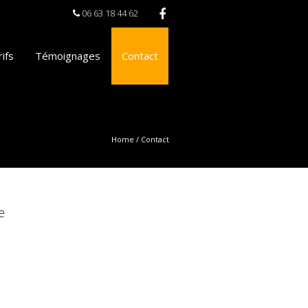
06 63 18 44 62
ifs
Témoignages
Contact
Home
/
Contact
e