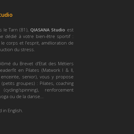
tudio
s le Tarn (81),
QIASANA Studio
est
 dédié à votre bien-être sportif :
le corps et l'esprit, amélioration de
duction du stress.
iplômé du Brevet d'Etat des Métiers
eaderfit en Pilates (Matwork I & II,
 enceinte, senior), vous y propose
 (petits groupes) : Pilates, coaching
(cycling/spinning), renforcement
yoga ou de la danse...
 in English.