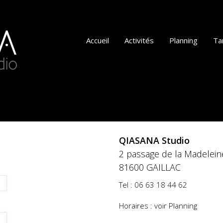
Accueil
Activités
Planning
Tar
QIASANA Studio
2 passage de la Madelein
81600 GAILLAC
Tel : 06 63 18 44 62
Horaires : voir
Planning