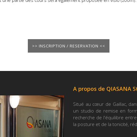
et une partie des cours sera également proposée en visio (zoom).
>> INSCRIPTION / RESERVATION <<
A propos de QIASANA S
Situé au cœur de Gaillac, dan
un studio de remise en forme
recherche de l'équilibre entre 
la posture et de la tonicité, ré