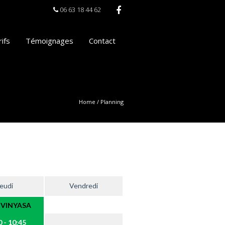
06 63 18 44 62
ifs
Témoignages
Contact
Home
/
Planning
eudi
Vendredi
 VINYASA
 - 10:45