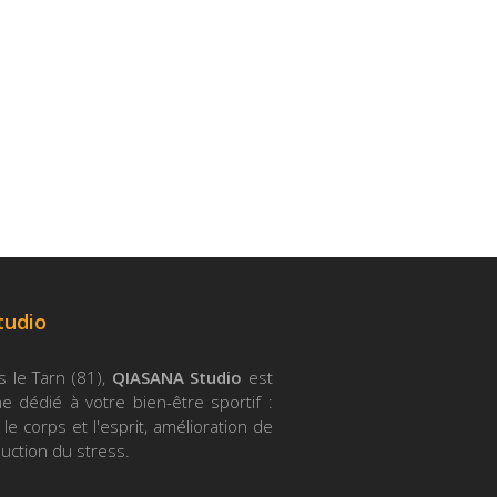
tudio
s le Tarn (81),
QIASANA Studio
est
 dédié à votre bien-être sportif :
le corps et l'esprit, amélioration de
duction du stress.