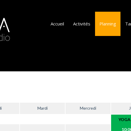
Accueil
Activités
Planning
Tar
i
Mardi
Mercredi
J
YOGA
10:00