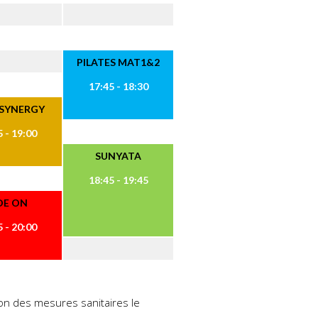
PILATES MAT1&2
17:45 - 18:30
 SYNERGY
 - 19:00
SUNYATA
18:45 - 19:45
DE ON
 - 20:00
ison des mesures sanitaires le