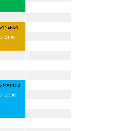
 SYNERGY
 - 11:45
ES MAT1&2
 - 13:30