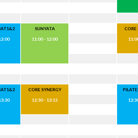
MAT1&2
SUNYATA
CORE
12:00
11:00 - 12:00
11:00
MAT1&2
CORE SYNERGY
PILAT
13:30
12:30 - 13:15
12:30