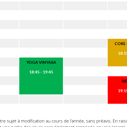
CORE
18:15
YOGA VINYASA
18:45 - 19:45
RI
19:15
être sujet à modification au cours de l’année, sans préavis. En ra