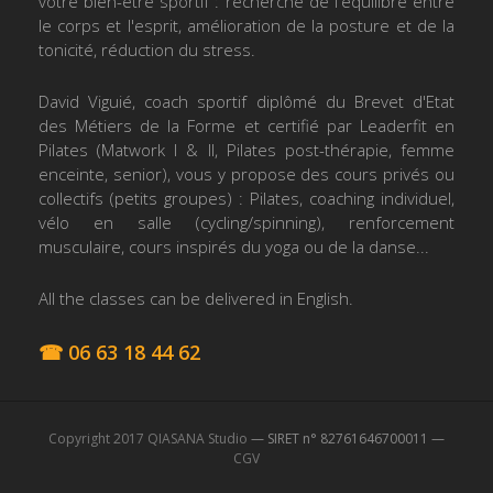
votre bien-être sportif : recherche de l'équilibre entre
le corps et l'esprit, amélioration de la posture et de la
tonicité, réduction du stress.
David Viguié, coach sportif diplômé du Brevet d'Etat
des Métiers de la Forme et certifié par Leaderfit en
Pilates (Matwork I & II, Pilates post-thérapie, femme
enceinte, senior), vous y propose des cours privés ou
collectifs (petits groupes) : Pilates, coaching individuel,
vélo en salle (cycling/spinning), renforcement
musculaire, cours inspirés du yoga ou de la danse...
All the classes can be delivered in English.
☎ 06 63 18 44 62
Copyright 2017 QIASANA Studio
— SIRET n° 82761646700011 —
CGV