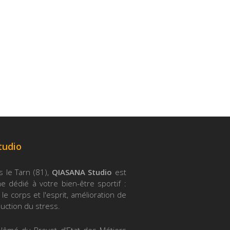
tudio
s le Tarn (81),
QIASANA Studio
est
 dédié à votre bien-être sportif :
le corps et l'esprit, amélioration de
duction du stress.