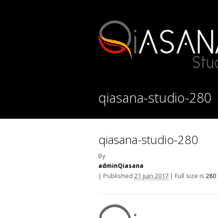
qiasana-studio-280
qiasana-studio-280
By
adminQiasana
|
Published
21 juin 2017
|
Full size is
280 