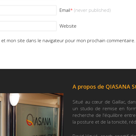
Email
*
(never published)
Website
 et mon site dans le navigateur pour mon prochain commentaire.
A propos de QIASANA S
Situé au cœur de Gaillac, dan
un studio de remise en forme
recherche de l'équilibre entre 
la posture et de la tonicité, ré