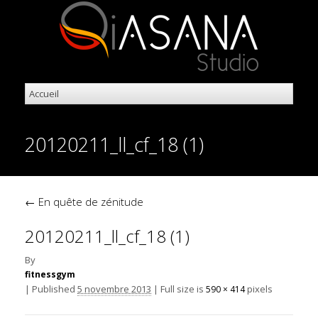
20120211_ll_cf_18 (1)
←
En quête de zénitude
20120211_ll_cf_18 (1)
By
fitnessgym
|
Published
5 novembre 2013
|
Full size is
pixels
590 × 414