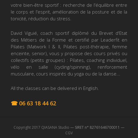
votre bien-être sportif : recherche de l'équilibre entre
le corps et l'esprit, amélioration de la posture et de la
tonicité, réduction du stress.
David Viguié, coach sportif diplômé du Brevet d'Etat
des Métiers de la Forme et certifié par Leaderfit en
Pilates (Matwork I & II, Pilates post-thérapie, femme
enceinte, senior), vous y propose des cours privés ou
collectifs (petits groupes) : Pilates, coaching individuel,
vélo en salle (cycling/spinning), renforcement
musculaire, cours inspirés du yoga ou de la danse...
All the classes can be delivered in English.
☎ 06 63 18 44 62
Copyright 2017 QIASANA Studio
— SIRET n° 82761646700011 —
CGV