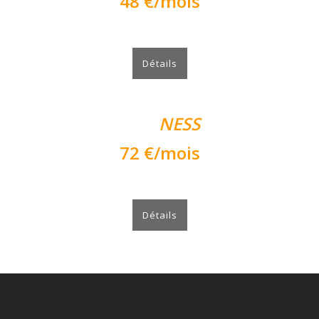
48 €/mois
Découvrir le Pilates.
Détails
EQUI
NESS
72 €/mois
Varier les plaisirs.
Détails