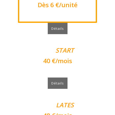
Dès 6 €/unité
Sans engagement.
Détails
EQUI
START
40 €/mois
Débuter en douceur.
Détails
EQUI
LATES