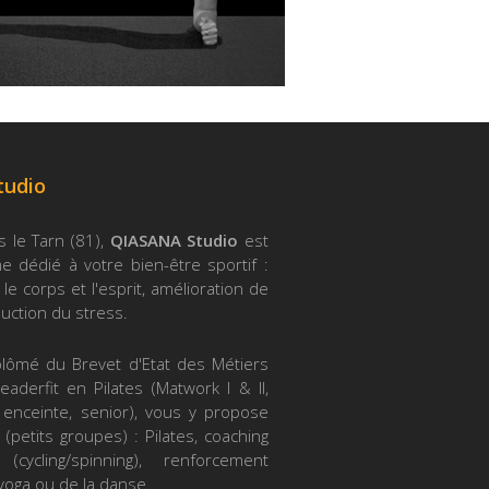
tudio
s le Tarn (81),
QIASANA Studio
est
 dédié à votre bien-être sportif :
le corps et l'esprit, amélioration de
duction du stress.
iplômé du Brevet d'Etat des Métiers
eaderfit en Pilates (Matwork I & II,
 enceinte, senior), vous y propose
 (petits groupes) : Pilates, coaching
(cycling/spinning), renforcement
yoga ou de la danse...