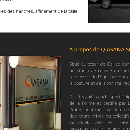
les des hanches, affinement de la taille.
A propos de QIASANA S
Situé au cœur de Gaillac, dan
un studio de remise en forme
recherche de l'équilibre entre 
la posture et de la tonicité, ré
David Viguié, coach sportif d
de la Forme et certifié par L
Pilates post-thérapie, femme
des cours privés ou collectifs
individuel, vélo en salle 
musculaire, cours inspirés du 