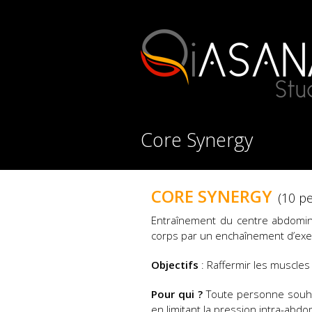
Core Synergy
CORE SYNERGY
(10 p
Entraînement du centre abdomin
corps par un enchaînement d’exe
Objectifs
: Raffermir les muscles 
Pour qui ?
Toute personne souhai
en limitant la pression intra-abdo