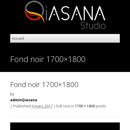
Fond noir 1700×1800
Fond noir 1700×1800
By
adminQiasana
|
Published
4 mars 2017
|
Full size is
pixels
1700 × 1800