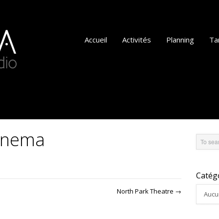
Accueil
Activités
Planning
Tar
inema
Catég
North Park Theatre
→
Aucu