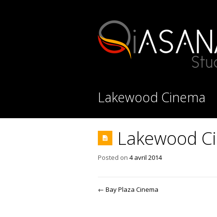
Lakewood Cinema
Lakewood C
Posted on
4 avril 2014
←
Bay Plaza Cinema