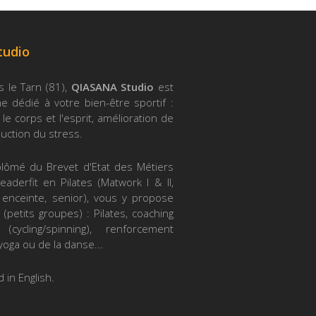
tudio
s le Tarn (81),
QIASANA Studio
est
 dédié à votre bien-être sportif :
le corps et l'esprit, amélioration de
duction du stress.
iplômé du Brevet d'Etat des Métiers
eaderfit en Pilates (Matwork I & II,
 enceinte, senior), vous y propose
 (petits groupes) : Pilates, coaching
(cycling/spinning), renforcement
yoga ou de la danse...
 in English.