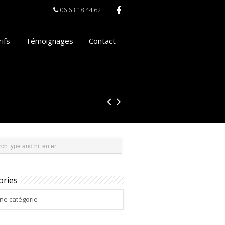
06 63 18 44 62
ifs
Témoignages
Contact
ories
ne catégorie