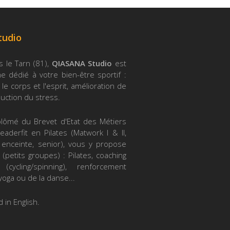
tudio
s le Tarn (81),
QIASANA Studio
est
 dédié à votre bien-être sportif :
le corps et l'esprit, amélioration de
duction du stress.
iplômé du Brevet d'Etat des Métiers
eaderfit en Pilates (Matwork I & II,
 enceinte, senior), vous y propose
 (petits groupes) : Pilates, coaching
(cycling/spinning), renforcement
yoga ou de la danse...
 in English.