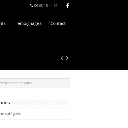
06 63 18 44 62
ifs
Témoignages
Contact
ories
ne catégorie