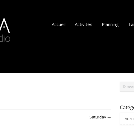
Accueil
Activités
Planning
Tar
Catég
Saturday
→
Aucu