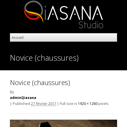
Novice (chaussures)
Novice (chaussures)
By
adminQiasana
|
Published
27 février 2017
|
Full size is
pixels
1920 × 1280