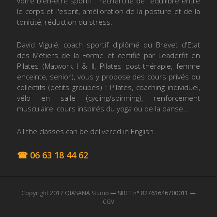
votre bien-être sportif : recherche de l'équilibre entre
le corps et l'esprit, amélioration de la posture et de la
tonicité, réduction du stress.
David Viguié, coach sportif diplômé du Brevet d'Etat
des Métiers de la Forme et certifié par Leaderfit en
Pilates (Matwork I & II, Pilates post-thérapie, femme
enceinte, senior), vous y propose des cours privés ou
collectifs (petits groupes) : Pilates, coaching individuel,
vélo en salle (cycling/spinning), renforcement
musculaire, cours inspirés du yoga ou de la danse...
All the classes can be delivered in English.
☎ 06 63 18 44 62
Copyright 2017 QIASANA Studio
— SIRET n° 82761646700011 —
CGV