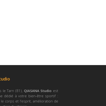
tudio
s le Tarn (81),
QIASANA Studio
est
 dédié à votre bien-être sportif :
le corps et l'esprit, amélioration de