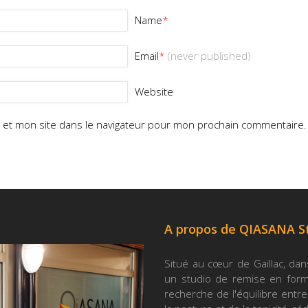
Name
*
Email
*
(never published)
Website
 et mon site dans le navigateur pour mon prochain commentaire.
A propos de QIASANA S
Situé au cœur de Gaillac, dan
un studio de remise en forme
recherche de l'équilibre entre 