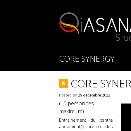
CORE SYNERGY
CORE SYNE
Posted on
29 décembre 2022
(10 personnes
maximum)
Entraînement du centre
abdominal (« core ») et des