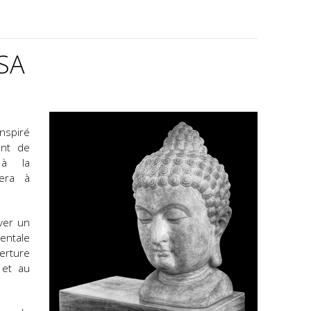
SA
nspiré
ent de
 à la
nera à
ver un
ntale
erture
 et au