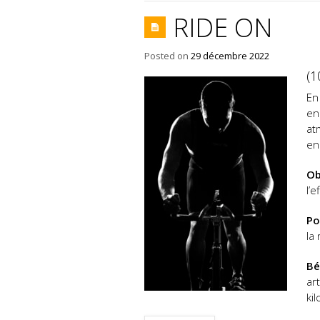
RIDE ON
Posted on
29 décembre 2022
(
En
en
at
en
Ob
l’
Po
la
Bé
ar
ki