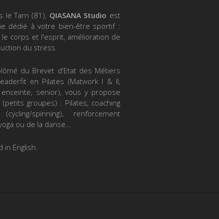
s le Tarn (81),
QIASANA Studio
est
 dédié à votre bien-être sportif :
le corps et l'esprit, amélioration de
duction du stress.
iplômé du Brevet d'Etat des Métiers
eaderfit en Pilates (Matwork I & II,
 enceinte, senior), vous y propose
 (petits groupes) : Pilates, coaching
(cycling/spinning), renforcement
yoga ou de la danse...
 in English.