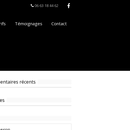
06 63 18 44 62
ifs
Témoignages
Contact
ntaires récents
es
exion