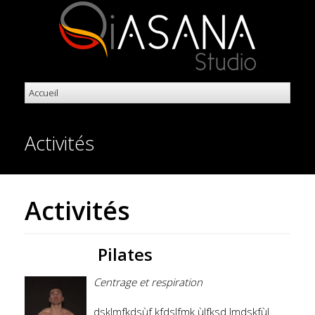
Activités
Activités
Pilates
Centrage et respiration
dsklmfkdsùf kfdslfmk ùlfksd lmdskfùl