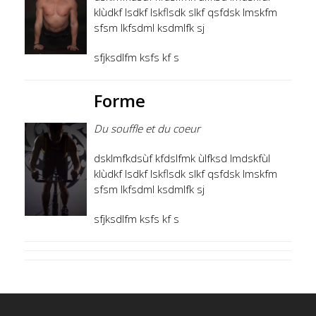
klùdkf lsdkf lskflsdk slkf qsfdsk lmskfm
sfsm lkfsdml ksdmlfk sj
sfjksdlfm ksfs kf s
Forme
Du souffle et du coeur
dsklmfkdsùf kfdslfmk ùlfksd lmdskfùl
klùdkf lsdkf lskflsdk slkf qsfdsk lmskfm
sfsm lkfsdml ksdmlfk sj
sfjksdlfm ksfs kf s